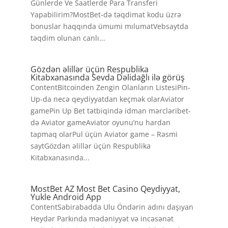
Günlerde Ve Saatlerde Para Transferi
Yapabilirim?MostBet-də təqdimat kodu üzrə
bonuslar haqqında ümumi mılumatVebsaytda
təqdim olunan canlı...
Gözdən əlillər üçün Respublika
Kitabxanasında Sevda Dəlidağlı ilə görüş
ContentBitcoinden Zengin Olanların ListesiPin-
Up-da necə qeydiyyatdan keçmək olarAviator
gamePin Up Bet tətbiqində idman mərcləribet-
də Aviator gameAviator oyunu’nu hardan
tapmaq olarPul üçün Aviator game – Rəsmi
saytGözdən əlillər üçün Respublika
Kitabxanasında...
MostBet AZ Most Bet Casino Qeydiyyat,
Yukle Android App
ContentSabirabadda Ulu Öndərin adını daşıyan
Heydər Parkında mədəniyyət və incəsənət