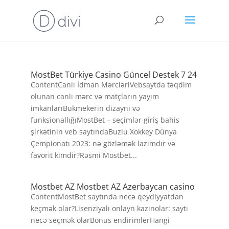
MostBet Türkiye Casino Güncel Destek 7 24
ContentCanlı İdman MərcləriVebsaytda təqdim
olunan canlı mərc və matçların yayım
imkanlarıBukmekerin dizaynı və
funksionallığıMostBet – seçimlər giriş bahis
şirkətinin veb saytındaBuzlu Xokkey Dünya
Çempionatı 2023: nə gözləmək lazımdır və
favorit kimdir?Rəsmi Mostbet...
Mostbet AZ Mostbet AZ Azerbaycan casino
ContentMostBet saytında necə qeydiyyatdan
keçmək olar?Lisenziyalı onlayn kazinolar: saytı
necə seçmək olarBonus endirimlerHangi