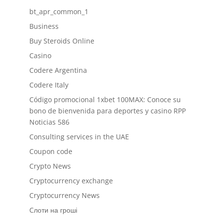
bt_apr_common_1
Business
Buy Steroids Online
Casino
Codere Argentina
Codere Italy
Código promocional 1xbet 100MAX: Conoce su
bono de bienvenida para deportes y casino RPP
Noticias 586
Consulting services in the UAE
Coupon code
Crypto News
Cryptocurrency exchange
Cryptocurrency News
Cлоти на гроші