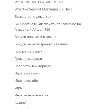
WEDDING AND ENGAGEMENT
Why Are Second Marriages So Hard
Безкоштовно демо ігри
БК «МостБет» как скачать приложение на
Андроид и Айфон 455
Бонуси новичкам в казино
Бонусы за регистрацию в казино
Гральні автомати
Громадська рада
Зароботок в интернете
Играть в казино
Играть онлайн
Игры
Интересные новости
Казино