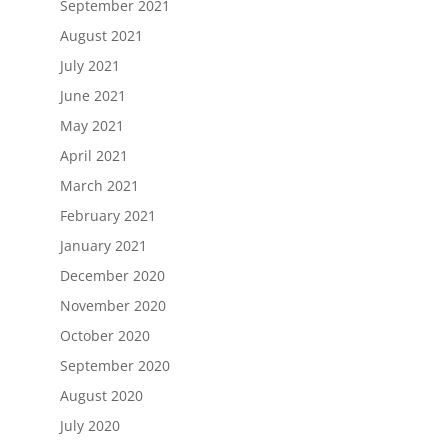
September 2021
August 2021
July 2021
June 2021
May 2021
April 2021
March 2021
February 2021
January 2021
December 2020
November 2020
October 2020
September 2020
August 2020
July 2020