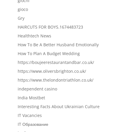
giochi
gioco
Gry
HAIRCUTS FOR BOYS.1674483723
Healthtech News
How To Be A Better Husband Emotionally
How To Plan A Budget Wedding
https://boujeerestaurantandbar.co.uk/
https://www.oliversbrighton.co.uk/
https://www.thelondontriathlon.co.uk/
independent casino
India Mostbet
Interesting Facts About Ukrainian Culture
IT Vacancies
IT Образование