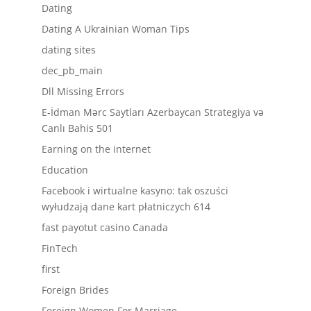
Dating
Dating A Ukrainian Woman Tips
dating sites
dec_pb_main
Dll Missing Errors
E-İdman Mərc Saytları Azerbaycan Strategiya və
Canlı Bahis 501
Earning on the internet
Education
Facebook i wirtualne kasyno: tak oszuści
wyłudzają dane kart płatniczych 614
fast payotut casino Canada
FinTech
first
Foreign Brides
Foreign Women For Marriage