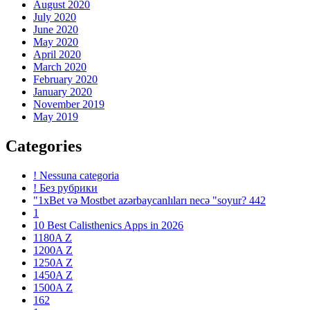
August 2020
July 2020
June 2020
May 2020
April 2020
March 2020
February 2020
January 2020
November 2019
May 2019
Categories
! Nessuna categoria
! Без рубрики
"1xBet və Mostbet azərbaycanlıları necə "soyur? 442
1
10 Best Calisthenics Apps in 2026
1180A Z
1200A Z
1250A Z
1450A Z
1500A Z
162