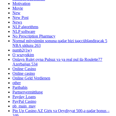
Motivation
Movie
New
New Post
News
NLP algorithms
NLP software
No Prescription Pharmacy
Normal mövsümün sonuna qədər bizi təəccübləndirəcək 5
NBA ulduzu 263
numb2(1w)
O wszystkim
Onlayn Rulet oyna Pulsuz və ya real pul ilə Roulette77
Azerbaijan 534
Online Casino
Online casino
Online Geld Verdienen
other
Paribahis
Partnervermittlung
Payday Loans
PayPal Casino
pb_main_may
Pin Up Casino AZ Giriş və Qeydiyyat 500-ə qədər bonus –
346