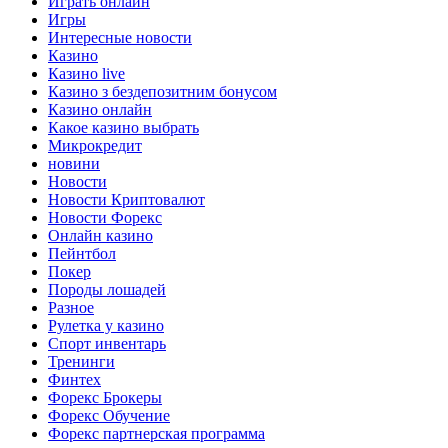
Играть онлайн
Игры
Интересные новости
Казино
Казино live
Казино з бездепозитним бонусом
Казино онлайн
Какое казино выбрать
Микрокредит
новини
Новости
Новости Криптовалют
Новости Форекс
Онлайн казино
Пейнтбол
Покер
Породы лошадей
Разное
Рулетка у казино
Спорт инвентарь
Тренинги
Финтех
Форекс Брокеры
Форекс Обучение
Форекс партнерская программа