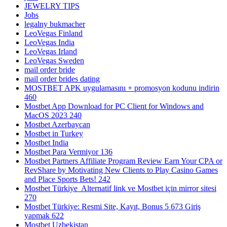
JEWELRY TIPS
Jobs
legalny bukmacher
LeoVegas Finland
LeoVegas India
LeoVegas Irland
LeoVegas Sweden
mail order bride
mail order brides dating
MOSTBET APK uygulamasını + promosyon kodunu indirin
460
Mostbet App Download for PC Client for Windows and
MacOS 2023 240
Mostbet Azerbaycan
Mostbet in Turkey
Mostbet India
Mostbet Para Vermiyor 136
Mostbet Partners Affiliate Program Review Earn Your CPA or
RevShare by Motivating New Clients to Play Casino Games
and Place Sports Bets! 242
Mostbet Türkiye ️ Alternatif link ve Mostbet için mirror sitesi
270
Mostbet Türkiye: Resmi Site, Kayıt, Bonus 5 673 Giriş
yapmak 622
Mostbet Uzbekistan