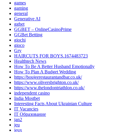
games
gaming
general
Generative AI
ggbet
GGBET – OnlineCasinoPrime
GGBet Betting
giochi
gioco
Gry
HAIRCUTS FOR BOYS.1674483723
Healthtech News
How To Be A Better Husband Emotionally
How To Plan A Budget Wedding
https://boujeerestaurantandbar.co.uk/
https://www.oliversbrighton.co.uk/
https://www.thelondontriathlon.co.uk/
independent casino
India Mostbet
Interesting Facts About Ukrainian Culture
IT Vacancies
IT Образование
jan2
jeu
jeux