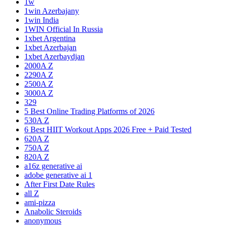
1w
1win Azerbajany
1win India
1WIN Official In Russia
1xbet Argentina
1xbet Azerbajan
1xbet Azerbaydjan
2000A Z
2290A Z
2500A Z
3000A Z
329
5 Best Online Trading Platforms of 2026
530A Z
6 Best HIIT Workout Apps 2026 Free + Paid Tested
620A Z
750A Z
820A Z
a16z generative ai
adobe generative ai 1
After First Date Rules
all Z
ami-pizza
Anabolic Steroids
anonymous