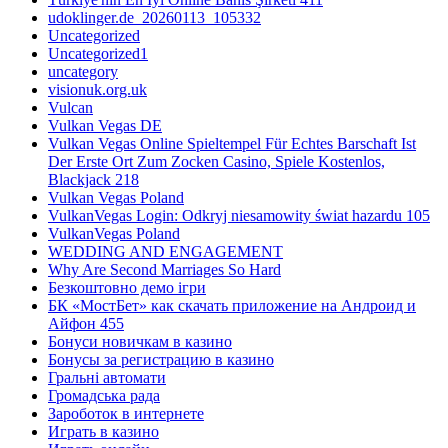
udoklinger.de_20260113_105332
Uncategorized
Uncategorized1
uncategory
visionuk.org.uk
Vulcan
Vulkan Vegas DE
Vulkan Vegas Online Spieltempel Für Echtes Barschaft Ist
Der Erste Ort Zum Zocken Casino, Spiele Kostenlos,
Blackjack 218
Vulkan Vegas Poland
VulkanVegas Login: Odkryj niesamowity świat hazardu 105
VulkanVegas Poland
WEDDING AND ENGAGEMENT
Why Are Second Marriages So Hard
Безкоштовно демо ігри
БК «МостБет» как скачать приложение на Андроид и
Айфон 455
Бонуси новичкам в казино
Бонусы за регистрацию в казино
Гральні автомати
Громадська рада
Зароботок в интернете
Играть в казино