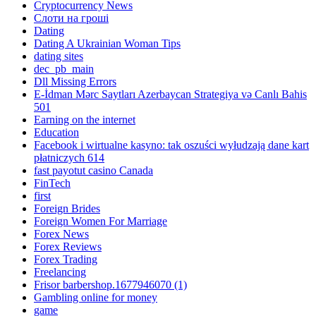
Cryptocurrency News
Cлоти на гроші
Dating
Dating A Ukrainian Woman Tips
dating sites
dec_pb_main
Dll Missing Errors
E-İdman Mərc Saytları Azerbaycan Strategiya və Canlı Bahis
501
Earning on the internet
Education
Facebook i wirtualne kasyno: tak oszuści wyłudzają dane kart
płatniczych 614
fast payotut casino Canada
FinTech
first
Foreign Brides
Foreign Women For Marriage
Forex News
Forex Reviews
Forex Trading
Freelancing
Frisor barbershop.1677946070 (1)
Gambling online for money
game