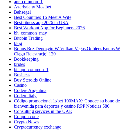
apr_common_1
Azerbajany Mostbet
Bahsegel
Best Countries To Meet A Wife
Best fitness app 2026 in USA
Best Workout App for Beginners 2026
bh_common_may
Bitcoin Trading
blog
Bonus Bez Depozytu W Vulkan Vegas Odbierz Bonus W
Ciągu Rejestrację! 120
Bookkeeping
brides
bt_apr_common_1
Business
Buy Steroids Online
Casino
Codere Argentina
Codere Italy
Código promocional 1xbet 100MAX: Conoce su bono de
bienvenida para deportes y casino RPP Noticias 586
Consulting services in the UAE
Coupon code
Crypto News
Cryptocurrency exchange