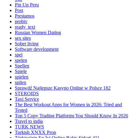
Pin Up Peru
Post
Prestamos
probiv
ready_text
Russian Women Dating
sex sites
Sober living
Software development
spel
spelen
Spellen
Spiele
spielen
spilen
Sprawdź Najlepsze Kasyno Online w Polsce 182
STEROIDS
Taxi Service
The Best Workout Apps for Women in 2026: Tried and
Tested
Top 5 Copy Trading Platforms You Should Know In 2026
Travel to india
TURK NEWS
Turkish XNXX Pron
Türkiye'nin En İyi Online Bahis Şirketi 411